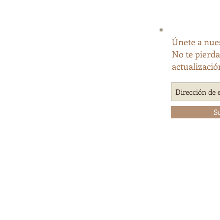
Únete a nues
No te pierd
actualizació
S