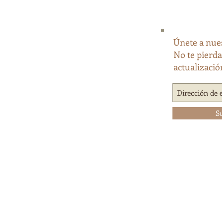
Únete a nues
No te pierd
actualizació
S