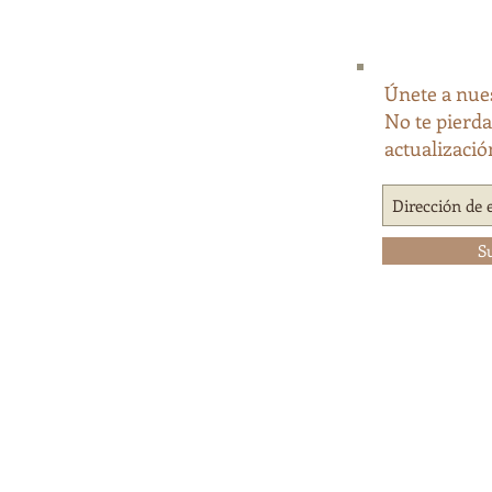
Únete a nues
No te pierd
actualizació
S