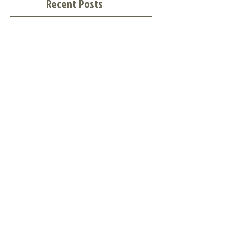
Recent Posts
EL DOLOR DE CRECER
Cultura Organizacional y crecimiento
organizacional
Poema de las Golosinas (Mario De Andrade)
Gestión del Riesgo